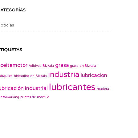
CATEGORÍAS
oticias
TIQUETAS
ceitemotor
grasa
Aditivos
Bizkaia
grasa en Bizkaia
industria
lubricacion
idraulico
hidráulico en Bizkaia
lubricantes
ubricación industrial
madera
etalworking
puntas de martillo