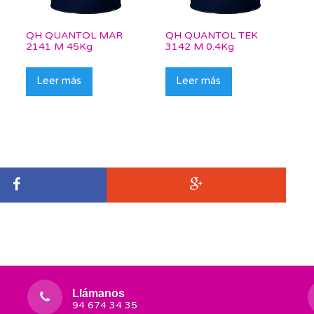
QH QUANTOL MAR
QH QUANTOL TEK
2141 M 45Kg
3142 M 0.4Kg
Leer más
Leer más
Llámanos
94 674 34 35