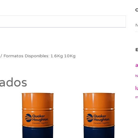
N
E
ormatos Disponibles: 1.6Kg 10Kg
a
h
nados
l
m