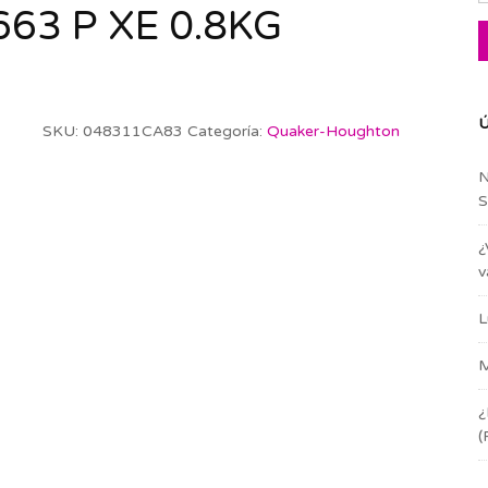
63 P XE 0.8KG
Ú
SKU:
048311CA83
Categoría:
Quaker-Houghton
N
S
¿
v
L
M
¿
(