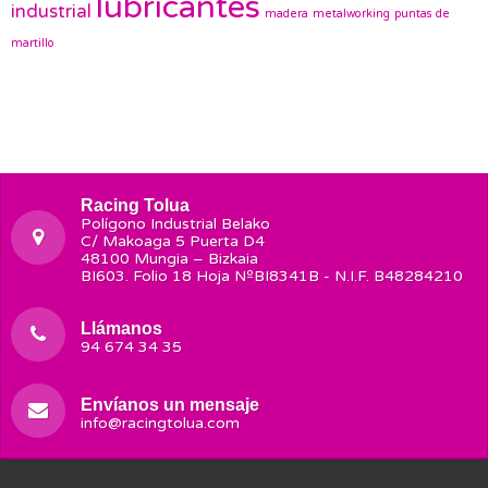
lubricantes
industrial
madera
metalworking
puntas de
martillo
Racing Tolua
Polígono Industrial Belako
C/ Makoaga 5 Puerta D4
48100 Mungia – Bizkaia
BI603. Folio 18 Hoja NºBI8341B - N.I.F. B48284210
Llámanos
94 674 34 35
Envíanos un mensaje
info@racingtolua.com