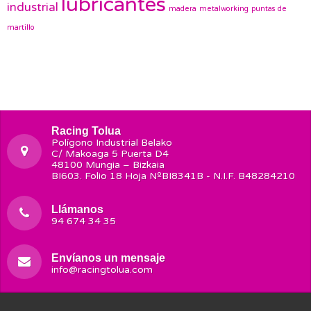
lubricantes
industrial
madera
metalworking
puntas de
martillo
Racing Tolua
Polígono Industrial Belako
C/ Makoaga 5 Puerta D4
48100 Mungia – Bizkaia
BI603. Folio 18 Hoja NºBI8341B - N.I.F. B48284210
Llámanos
94 674 34 35
Envíanos un mensaje
info@racingtolua.com