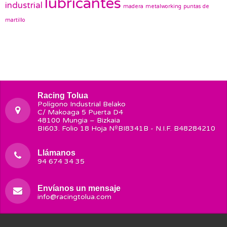
lubricantes
industrial
madera
metalworking
puntas de
martillo
Racing Tolua
Polígono Industrial Belako
C/ Makoaga 5 Puerta D4
48100 Mungia – Bizkaia
BI603. Folio 18 Hoja NºBI8341B - N.I.F. B48284210
Llámanos
94 674 34 35
Envíanos un mensaje
info@racingtolua.com