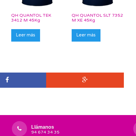
QH QUANTOL TEK
QH QUANTOL SLT 7352
3412 M 45Kg
M XE 45Kg
Leer más
Leer más
Llámanos
94 674 34 35