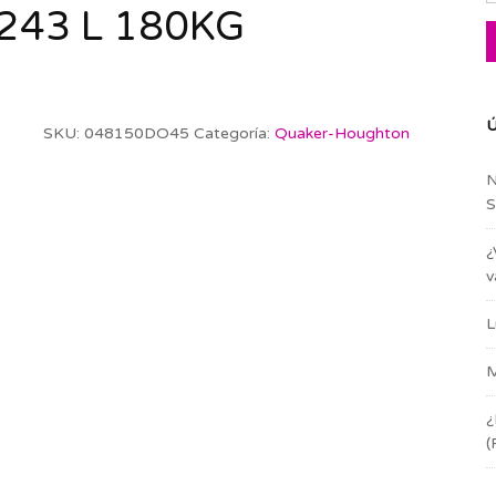
243 L 180KG
Ú
SKU:
048150DO45
Categoría:
Quaker-Houghton
N
S
¿
v
L
M
¿
(