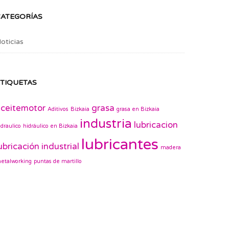
CATEGORÍAS
oticias
TIQUETAS
ceitemotor
grasa
Aditivos
Bizkaia
grasa en Bizkaia
industria
lubricacion
idraulico
hidráulico en Bizkaia
lubricantes
ubricación industrial
madera
etalworking
puntas de martillo