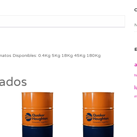
N
E
tos Disponibles: 0.4Kg 5Kg 18Kg 45Kg 180Kg
a
h
nados
l
m