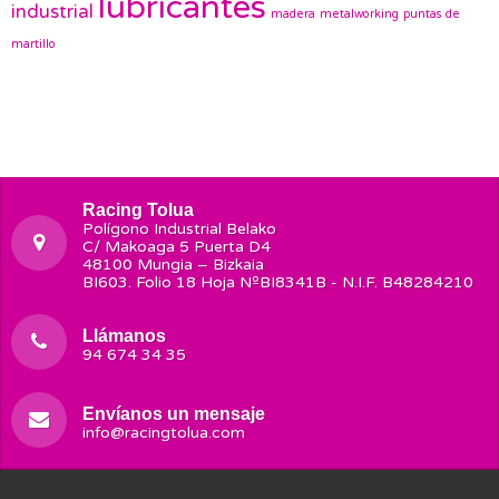
lubricantes
industrial
madera
metalworking
puntas de
martillo
Racing Tolua
Polígono Industrial Belako
C/ Makoaga 5 Puerta D4
48100 Mungia – Bizkaia
BI603. Folio 18 Hoja NºBI8341B - N.I.F. B48284210
Llámanos
94 674 34 35
Envíanos un mensaje
info@racingtolua.com