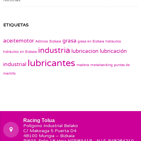
ETIQUETAS
aceitemotor
grasa
Aditivos
Bizkaia
grasa en Bizkaia
hidraulico
industria
lubricacion
lubricación
hidráulico en Bizkaia
lubricantes
industrial
madera
metalworking
puntas de
martillo
Racing Tolua
Polígono Industrial Belako
C/ Makoaga 5 Puerta D4
48100 Mungia – Bizkaia
BI603. Folio 18 Hoja NºBI8341B - N.I.F. B48284210