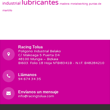
lubricantes
industrial
madera
metalworking
puntas de
martillo
Racing Tolua
Polígono Industrial Belako
C/ Makoaga 5 Puerta D4
48100 Mungia – Bizkaia
BI603. Folio 18 Hoja NºBI8341B - N.I.F. B48284210
Llámanos
94 674 34 35
Envíanos un mensaje
info@racingtolua.com