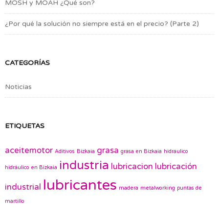
MOSH y MOAH ¿Qué son?
¿Por qué la solución no siempre está en el precio? (Parte 2)
CATEGORÍAS
Noticias
ETIQUETAS
aceitemotor
grasa
Aditivos
Bizkaia
grasa en Bizkaia
hidraulico
industria
lubricacion
lubricación
hidráulico en Bizkaia
lubricantes
industrial
madera
metalworking
puntas de
martillo