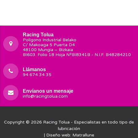
Racing Tolua
Polígono Industrial Belako
C/ Makoaga 5 Puerta D4
48100 Mungia – Bizkaia
BI603. Folio 18 Hoja NºBI8341B - N.I.F. B48284210
Llámanos
94 674 34 35
Envíanos un mensaje
info@racingtolua.com
Copyright © 2026
Racing Tolua
- Especialistas en todo tipo de
lubricación
| Diseño web:
Matrallune