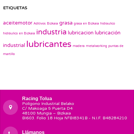
ETIQUETAS
aceitemotor
grasa
Aditivos
Bizkaia
grasa en Bizkaia
hidraulico
industria
lubricacion
lubricación
hidráulico en Bizkaia
lubricantes
industrial
madera
metalworking
puntas de
martillo
Racing Tolua
Polígono Industrial Belako
C/ Makoaga 5 Puerta D4
48100 Mungia – Bizkaia
BI603. Folio 18 Hoja NºBI8341B - N.I.F. B48284210
Llámanos