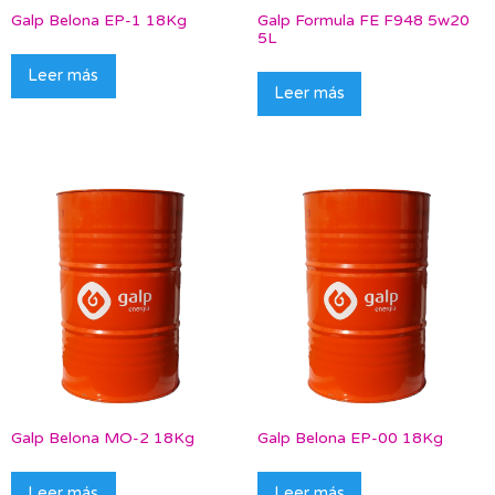
Galp Belona EP-1 18Kg
Galp Formula FE F948 5w20
5L
Leer más
Leer más
Galp Belona MO-2 18Kg
Galp Belona EP-00 18Kg
Leer más
Leer más