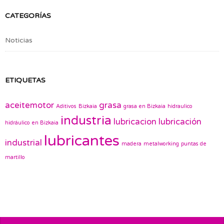
CATEGORÍAS
Noticias
ETIQUETAS
aceitemotor
grasa
Aditivos
Bizkaia
grasa en Bizkaia
hidraulico
industria
lubricacion
lubricación
hidráulico en Bizkaia
lubricantes
industrial
madera
metalworking
puntas de
martillo