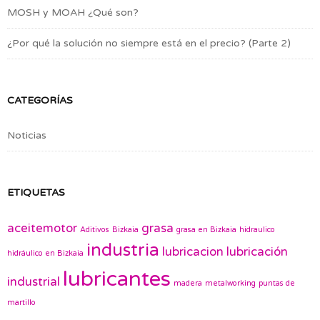
MOSH y MOAH ¿Qué son?
¿Por qué la solución no siempre está en el precio? (Parte 2)
CATEGORÍAS
Noticias
ETIQUETAS
aceitemotor
grasa
Aditivos
Bizkaia
grasa en Bizkaia
hidraulico
industria
lubricacion
lubricación
hidráulico en Bizkaia
lubricantes
industrial
madera
metalworking
puntas de
martillo