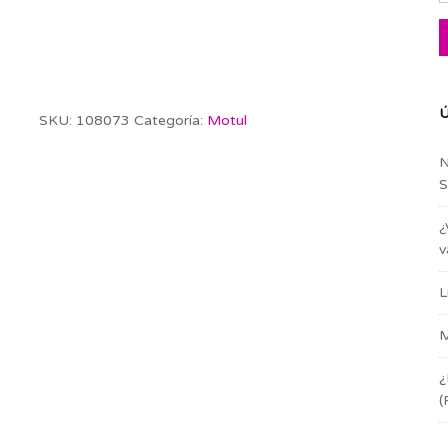
Ú
SKU:
108073
Categoría:
Motul
N
S
¿
v
L
M
¿
(