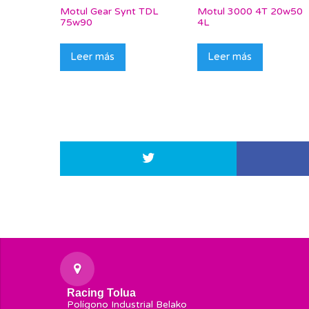
Motul Gear Synt TDL
Motul 3000 4T 20w50
75w90
4L
Leer más
Leer más
Racing Tolua
Polígono Industrial Belako