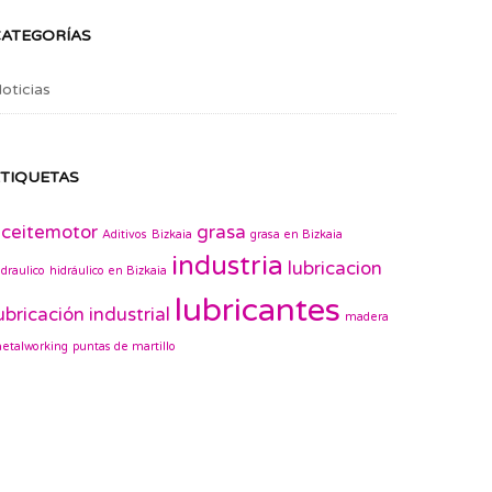
CATEGORÍAS
oticias
TIQUETAS
ceitemotor
grasa
Aditivos
Bizkaia
grasa en Bizkaia
industria
lubricacion
idraulico
hidráulico en Bizkaia
lubricantes
ubricación industrial
madera
etalworking
puntas de martillo