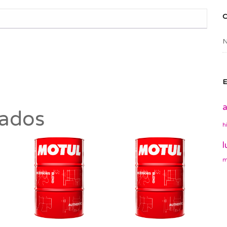
N
E
a
nados
h
l
m