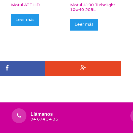
Motul ATF HD
Motul 4100 Turbolight
10w40 208L
Leer más
Leer más
Llámanos
94 674 34 35