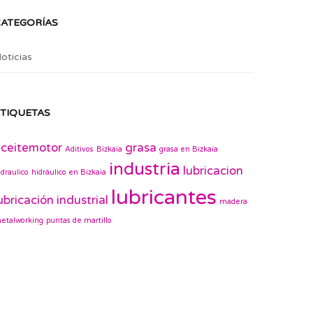
CATEGORÍAS
oticias
TIQUETAS
ceitemotor
grasa
Aditivos
Bizkaia
grasa en Bizkaia
industria
lubricacion
idraulico
hidráulico en Bizkaia
lubricantes
ubricación industrial
madera
etalworking
puntas de martillo