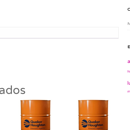
N
E
a
h
l
nados
m