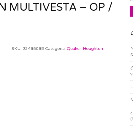
MULTIVESTA – OP /
Ú
N
SKU:
23485088
Categoría:
Quaker-Houghton
S
¿
v
L
M
¿
(