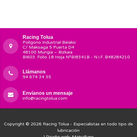
Racing Tolua
Polígono Industrial Belako
C/ Makoaga 5 Puerta D4
48100 Mungia – Bizkaia
BI603. Folio 18 Hoja NºBI8341B - N.I.F. B48284210
Llámanos
94 674 34 35
Envíanos un mensaje
info@racingtolua.com
Copyright © 2026
Racing Tolua
- Especialistas en todo tipo de
lubricación
| Diseño web:
Matrallune