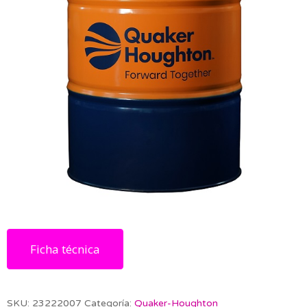
Ficha técnica
SKU:
23222007
Categoría:
Quaker-Houghton