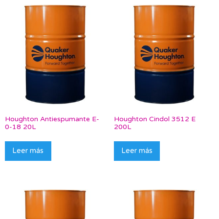
Houghton Antiespumante E-
Houghton Cindol 3512 E
0-18 20L
200L
Leer más
Leer más