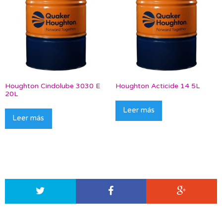
Houghton Cindolube 3030 E
Houghton Acticide 14 5L
20L
Leer más
Leer más