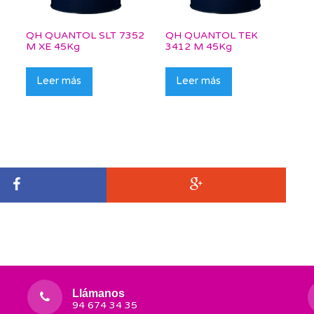
QH QUANTOL SLT 7352
QH QUANTOL TEK
M XE 45Kg
3412 M 45Kg
Leer más
Leer más
Llámanos
94 674 34 35