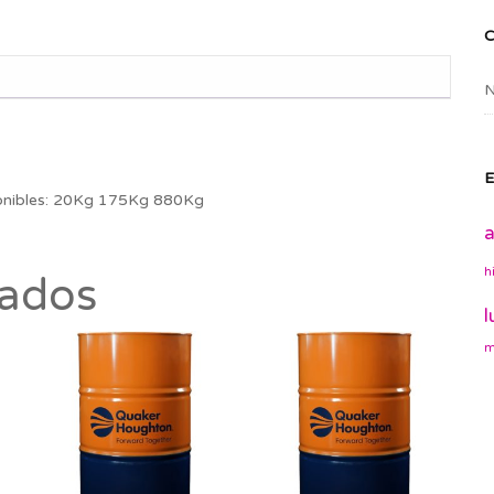
N
E
onibles: 20Kg 175Kg 880Kg
a
h
nados
l
m