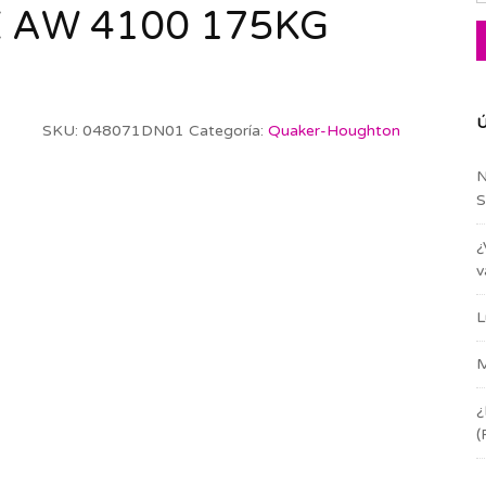
 AW 4100 175KG
Ú
SKU:
048071DN01
Categoría:
Quaker-Houghton
N
S
¿
v
L
M
¿
(