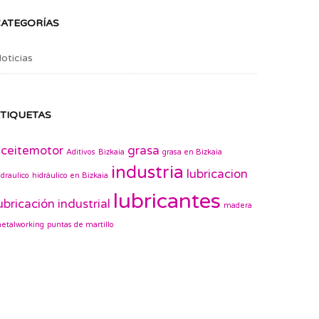
CATEGORÍAS
oticias
TIQUETAS
ceitemotor
grasa
Aditivos
Bizkaia
grasa en Bizkaia
industria
lubricacion
idraulico
hidráulico en Bizkaia
lubricantes
ubricación industrial
madera
etalworking
puntas de martillo