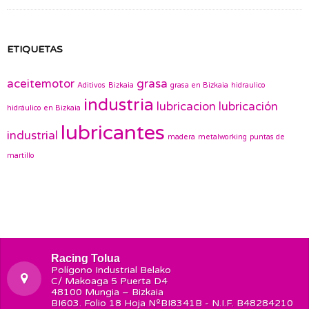
ETIQUETAS
aceitemotor
grasa
Aditivos
Bizkaia
grasa en Bizkaia
hidraulico
industria
lubricacion
lubricación
hidráulico en Bizkaia
lubricantes
industrial
madera
metalworking
puntas de
martillo
Racing Tolua
Polígono Industrial Belako
C/ Makoaga 5 Puerta D4
48100 Mungia – Bizkaia
BI603. Folio 18 Hoja NºBI8341B - N.I.F. B48284210