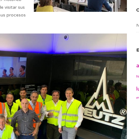
 visitar sus
 sus procesos
N
E
a
h
l
m