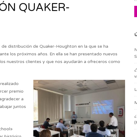
IÓN QUAKER-
Ú
l de distribución de Quaker-Houghton en la que se ha
N
rante los próximos años. En ella se han presentado nuevos
S
dos nuestros clientes y que nos ayudarán a ofreceros como
¿
v
realizado
L
ercer premio
 agradecer a
M
abajar juntos
¿
(
School»
r histórico