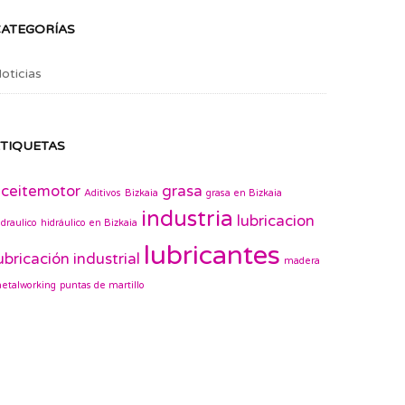
CATEGORÍAS
oticias
TIQUETAS
ceitemotor
grasa
Aditivos
Bizkaia
grasa en Bizkaia
industria
lubricacion
idraulico
hidráulico en Bizkaia
lubricantes
ubricación industrial
madera
etalworking
puntas de martillo